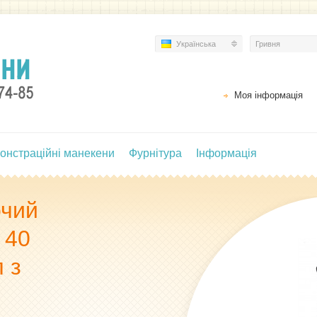
Українська
Гривня
Моя інформація
онстраційні манекени
Фурнітура
Інформація
очий
 40
 з