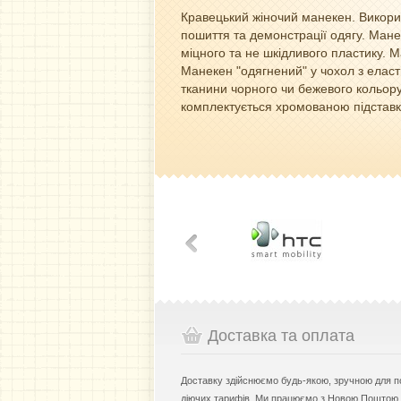
Кравецький жіночий манекен. Викори
пошиття та демонстрації одягу. Мане
міцного та не шкідливого пластику. 
Манекен "одягнений" у чохол з еласт
тканини чорного чи бежевого кольор
комплектується хромованою підставк
Доставка та оплата
Доставку здійснюємо будь-якою, зручною для по
діючих тарифів. Ми працюємо з Новою Поштою, 