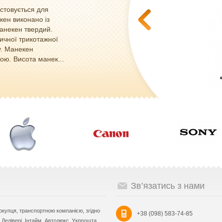
стовується для
кен виконано із
Манекен твердий.
ичної трикотажної
у. Манекен
ою. Висота манек...
Зв’язатись з нами
купця, транспортною компанією, згідно
+38 (098) 583-74-85
Делівері, Інтайм, Автолюкс, Укрпошта