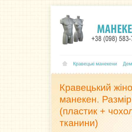
Кравецькі манекени
Дем
Кравецький жін
манекен. Размір
(пластик + чохол
тканини)