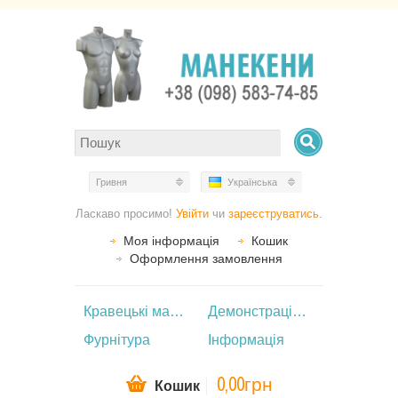
Гривня
Українська
Ласкаво просимо!
Увійти
чи
зареєструватись
.
Моя інформація
Кошик
Оформлення замовлення
Кравецькі манекени
Демонстраційні манекени
Фурнітура
Інформація
0,00грн
Кошик